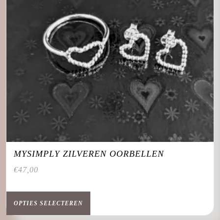
de
productpagina
MYSIMPLY ZILVEREN OORBELLEN
€
47,00
Dit
product
OPTIES SELECTEREN
heeft