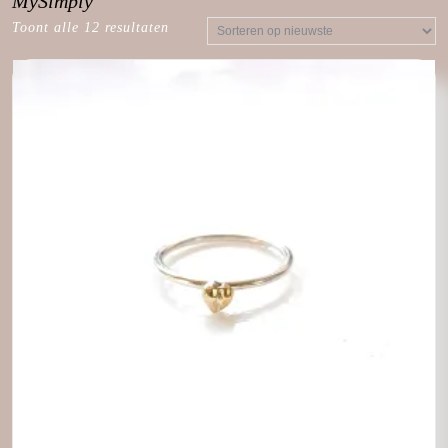
MySimply
Toont alle 12 resultaten