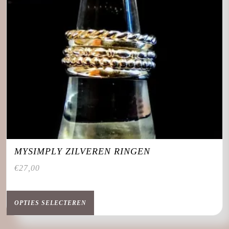
MYSIMPLY ZILVEREN RINGEN
€
27,00
Dit
product
OPTIES SELECTEREN
heeft
meerdere