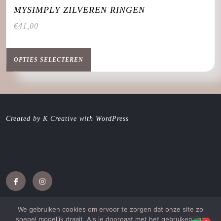
MYSIMPLY ZILVEREN RINGEN
€
41,00
Dit
product
OPTIES SELECTEREN
heeft
meerdere
variaties.
Deze
optie
Created by K Creative with WordPress
kan
gekozen
worden
op
de
productpagina
Facebook
Instagram
We gebruiken cookies om ervoor te zorgen dat onze site zo
soepel mogelijk draait. Als je doorgaat met het gebruiken van