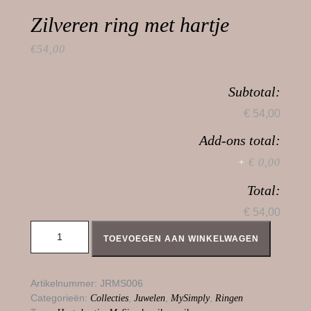
Zilveren ring met hartje
€
54,00
Subtotal:
€ 54,00
Add-ons total:
€ 0,00
+
Total:
€ 54,00
Zilveren ring met hartje aantal
TOEVOEGEN AAN WINKELWAGEN
Artikelnummer:
JRMS006
Categorieën:
,
,
,
Collecties
Juwelen
MySimply
Ringen