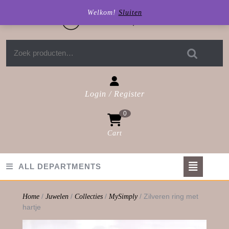
Skip
Welkom!
Sluiten
to
content
Zoeken naar:
Login / Register
Login
0
/
Register
Cart
shopping
cart
Op
ALL DEPARTMENTS
But
/
/
/
/ Zilveren ring met
Home
Juwelen
Collecties
MySimply
hartje