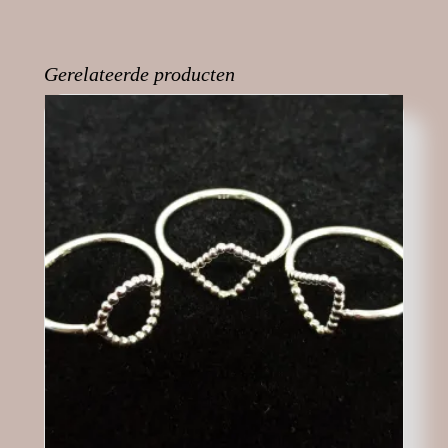
i
i
t
i
i
e
n
n
i
n
n
n
e
e
n
e
e
d
e
e
e
e
e
(
n
n
e
n
n
W
Gerelateerde producten
n
n
n
n
n
o
i
i
n
i
i
r
e
e
i
e
e
d
u
u
e
u
u
t
w
w
u
w
w
i
v
v
w
v
v
n
e
e
v
e
e
e
n
n
e
n
n
e
s
s
n
s
s
n
t
t
s
t
t
n
e
e
t
e
e
i
r
r
e
r
r
e
g
g
r
g
g
u
e
e
g
e
e
w
o
o
e
o
o
v
p
p
o
p
p
e
e
e
p
e
e
n
n
n
e
n
n
s
d
d
n
d
d
t
)
)
d
)
)
e
)
r
g
e
o
p
e
n
d
)