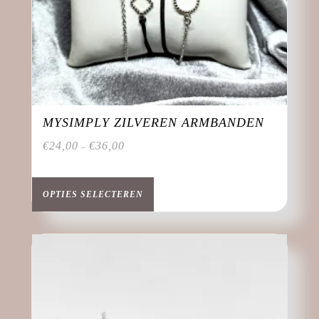
MYSIMPLY ZILVEREN ARMBANDEN
€
24,00
€
36,00
–
Dit
product
OPTIES SELECTEREN
heeft
meerdere
variaties.
Deze
optie
kan
gekozen
worden