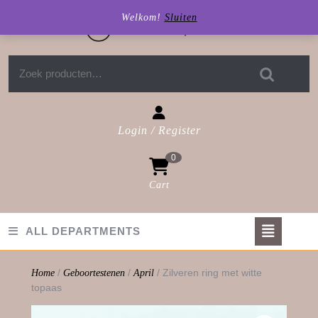
Skip
Welkom!
Sluiten
to
content
Zoeken naar:
Login / Register
Login
0
/
Register
Cart
shopping
cart
Op
ALL DEPARTMENTS
But
/
/
/ Zilveren ring met witte
Home
Geboortestenen
April
topaas