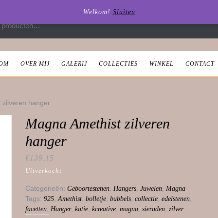
Welkom!
Sluiten
 naar:
OM
OVER MIJ
GALERIJ
COLLECTIES
WINKEL
CONTACT
 zilveren hanger
Magna Amethist zilveren
hanger
€
139,15
Uitverkocht
Categorieën:
,
,
,
Geboortestenen
Hangers
Juwelen
Magna
Tags:
,
,
,
,
,
,
925
Amethist
bolletje
bubbels
collectie
edelstenen
,
,
,
,
,
,
facetten
Hanger
katie
kcreative
magna
sieraden
zilver