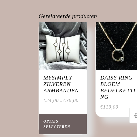
Gerelateerde producten
MYSIMPLY
DAISY RING
ZILVEREN
BLOEM
ARMBANDEN
BEDELKETTI
NG
€
24,00
€
36,00
–
€
119,00
Dit
product
OPTIES
heeft
SELECTEREN
meerdere