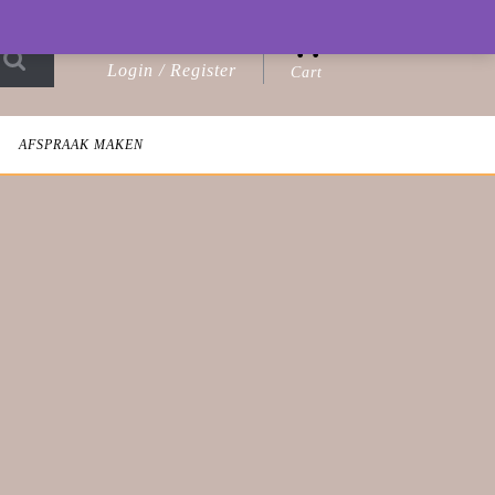
0
Login / Register
Cart
Login
shopping
/
cart
Register
AFSPRAAK MAKEN